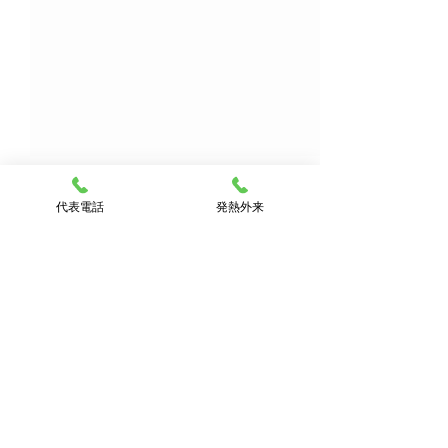
代表電話
発熱外来
コメント
職員募集（看護師）
コメントを追加…
フルミスト インフル予防
接種