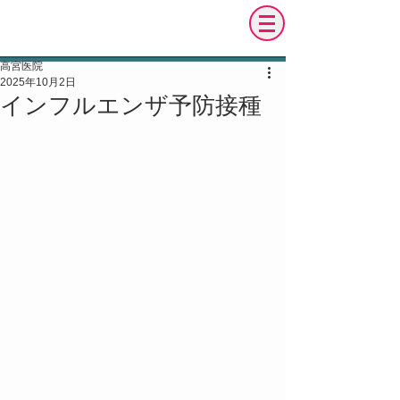
社団医療法人 緑風会
高 宮 消 化 器 科 内 科 医 院
高宮医院
2025年10月2日
インフルエンザ予防接種